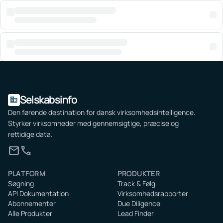
Selskabsinfo
domain
Den førende destination for dansk virksomhedsintelligence.
Styrker virksomheder med gennemsigtige, præcise og
rettidige data.
mail
call
PLATFORM
PRODUKTER
Søgning
Track & Følg
API Dokumentation
Virksomhedsrapporter
Abonnementer
Due Diligence
Alle Produkter
Lead Finder