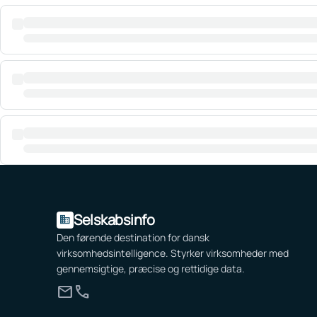
Selskabsinfo
domain
Den førende destination for dansk
virksomhedsintelligence. Styrker virksomheder med
gennemsigtige, præcise og rettidige data.
mail
call