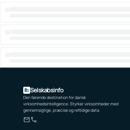
Selskabsinfo
domain
Den førende destination for dansk
virksomhedsintelligence. Styrker virksomheder med
gennemsigtige, præcise og rettidige data.
mail
call