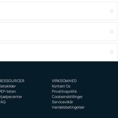
RESSOURCER
VIRKSOMHED
Datakilder
Kontakt Os
PEP-listen
Privatlivspolitik
Hjælpecenter
Cookieindstillinger
FAQ
Servicevilkår
Handelsbetingelser