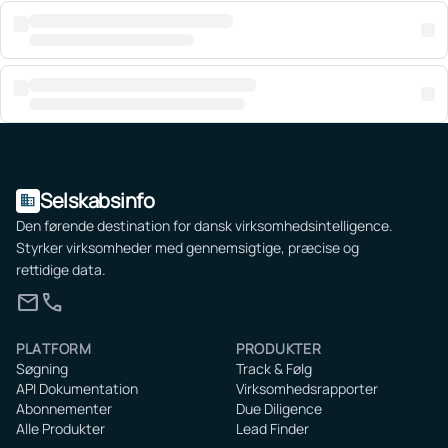
Selskabsinfo
domain
Den førende destination for dansk virksomhedsintelligence.
Styrker virksomheder med gennemsigtige, præcise og
rettidige data.
mail
call
PLATFORM
PRODUKTER
Søgning
Track & Følg
API Dokumentation
Virksomhedsrapporter
Abonnementer
Due Diligence
Alle Produkter
Lead Finder