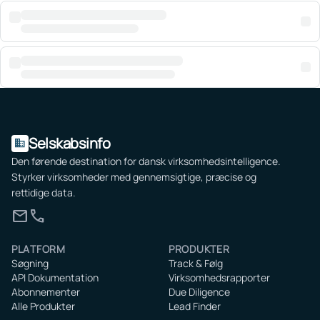
Selskabsinfo
domain
Den førende destination for dansk virksomhedsintelligence.
Styrker virksomheder med gennemsigtige, præcise og
rettidige data.
mail
call
PLATFORM
PRODUKTER
Søgning
Track & Følg
API Dokumentation
Virksomhedsrapporter
Abonnementer
Due Diligence
Alle Produkter
Lead Finder