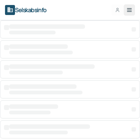
domain
Selskabsinfo