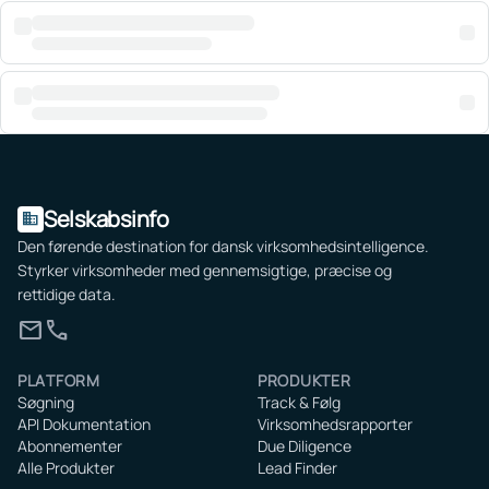
Selskabsinfo
domain
Den førende destination for dansk virksomhedsintelligence.
Styrker virksomheder med gennemsigtige, præcise og
rettidige data.
mail
call
PLATFORM
PRODUKTER
Søgning
Track & Følg
API Dokumentation
Virksomhedsrapporter
Abonnementer
Due Diligence
Alle Produkter
Lead Finder