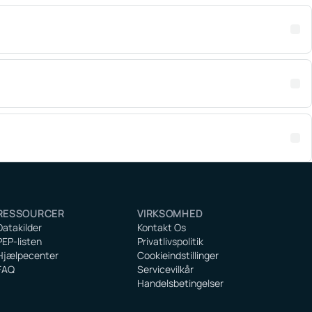
RESSOURCER
VIRKSOMHED
Datakilder
Kontakt Os
PEP-listen
Privatlivspolitik
Hjælpecenter
Cookieindstillinger
FAQ
Servicevilkår
Handelsbetingelser