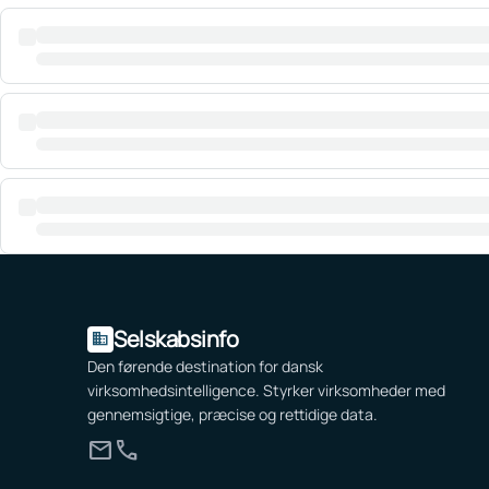
Selskabsinfo
domain
Den førende destination for dansk
virksomhedsintelligence. Styrker virksomheder med
gennemsigtige, præcise og rettidige data.
mail
call