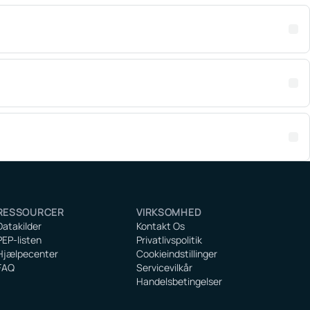
RESSOURCER
VIRKSOMHED
Datakilder
Kontakt Os
PEP-listen
Privatlivspolitik
Hjælpecenter
Cookieindstillinger
FAQ
Servicevilkår
Handelsbetingelser