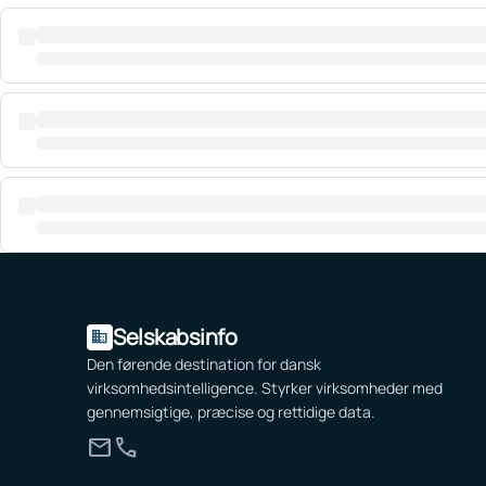
Selskabsinfo
domain
Den førende destination for dansk
virksomhedsintelligence. Styrker virksomheder med
gennemsigtige, præcise og rettidige data.
mail
call