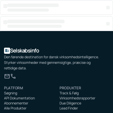
Selskabsinfo
domain
Den førende destination for dansk virksomhedsintelligence.
Styrker virksomheder med gennemsigtige, præcise og
rettidige data.
mail
call
PLATFORM
PRODUKTER
Søgning
Track & Følg
API Dokumentation
Virksomhedsrapporter
Abonnementer
Due Diligence
Alle Produkter
Lead Finder