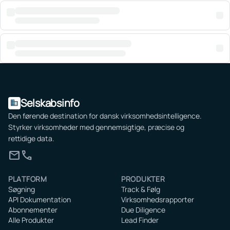
Selskabsinfo
domain
Den førende destination for dansk virksomhedsintelligence.
Styrker virksomheder med gennemsigtige, præcise og
rettidige data.
mail
call
PLATFORM
PRODUKTER
Søgning
Track & Følg
API Dokumentation
Virksomhedsrapporter
Abonnementer
Due Diligence
Alle Produkter
Lead Finder