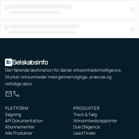
Selskabsinfo
domain
Den førende destination for dansk virksomhedsintelligence.
Styrker virksomheder med gennemsigtige, præcise og
rettidige data.
mail
call
PLATFORM
PRODUKTER
Søgning
Track & Følg
API Dokumentation
Virksomhedsrapporter
Abonnementer
Due Diligence
Alle Produkter
Lead Finder