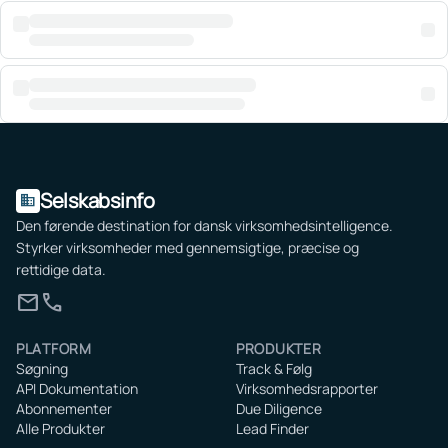
Selskabsinfo
domain
Den førende destination for dansk virksomhedsintelligence.
Styrker virksomheder med gennemsigtige, præcise og
rettidige data.
mail
call
PLATFORM
PRODUKTER
Søgning
Track & Følg
API Dokumentation
Virksomhedsrapporter
Abonnementer
Due Diligence
Alle Produkter
Lead Finder