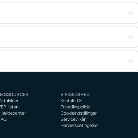
RESSOURCER
VIRKSOMHED
Datakilder
Kontakt Os
PEP-listen
Privatlivspolitik
Hjælpecenter
Cookieindstillinger
FAQ
Servicevilkår
Handelsbetingelser