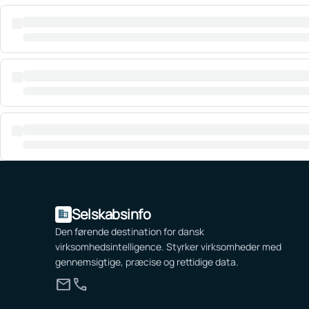
Selskabsinfo
domain
Den førende destination for dansk
virksomhedsintelligence. Styrker virksomheder med
gennemsigtige, præcise og rettidige data.
mail
call