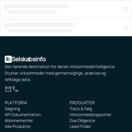
Selskabsinfo
domain
Den førende destination for dansk virksomhedsintelligence.
Styrker virksomheder med gennemsigtige, præcise og
rettidige data.
mail
call
PLATFORM
PRODUKTER
Søgning
Track & Følg
API Dokumentation
Virksomhedsrapporter
Abonnementer
Due Diligence
Alle Produkter
Lead Finder