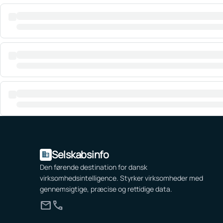
Selskabsinfo
domain
Den førende destination for dansk
virksomhedsintelligence. Styrker virksomheder med
gennemsigtige, præcise og rettidige data.
mail
call