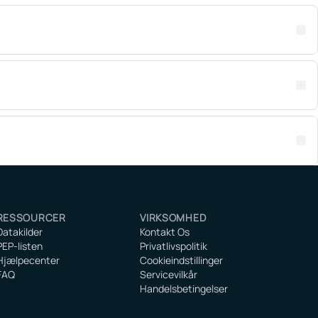
RESSOURCER
VIRKSOMHED
Datakilder
Kontakt Os
PEP-listen
Privatlivspolitik
Hjælpecenter
Cookieindstillinger
FAQ
Servicevilkår
Handelsbetingelser