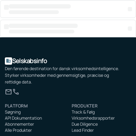
Selskabsinfo
domain
Den førende destination for dansk virksomhedsintelligence.
Styrker virksomheder med gennemsigtige, præcise og
rettidige data.
mail
call
PLATFORM
PRODUKTER
Søgning
Track & Følg
API Dokumentation
Virksomhedsrapporter
Abonnementer
Due Diligence
Alle Produkter
Lead Finder