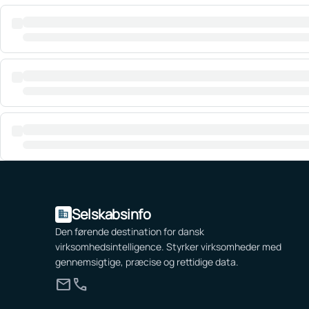
Selskabsinfo
domain
Den førende destination for dansk
virksomhedsintelligence. Styrker virksomheder med
gennemsigtige, præcise og rettidige data.
mail
call