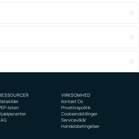
RESSOURCER
VIRKSOMHED
Datakilder
Kontakt Os
PEP-listen
Privatlivspolitik
Hjælpecenter
Cookieindstillinger
FAQ
Servicevilkår
Handelsbetingelser