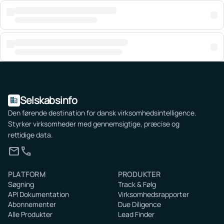
Selskabsinfo
domain
Den førende destination for dansk virksomhedsintelligence.
Styrker virksomheder med gennemsigtige, præcise og
rettidige data.
mail
call
PLATFORM
PRODUKTER
Søgning
Track & Følg
API Dokumentation
Virksomhedsrapporter
Abonnementer
Due Diligence
Alle Produkter
Lead Finder