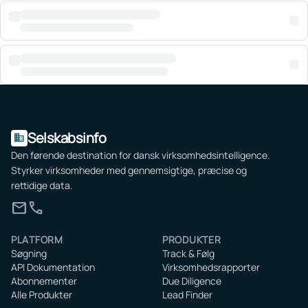
Selskabsinfo
domain
Den førende destination for dansk virksomhedsintelligence.
Styrker virksomheder med gennemsigtige, præcise og
rettidige data.
mail
call
PLATFORM
PRODUKTER
Søgning
Track & Følg
API Dokumentation
Virksomhedsrapporter
Abonnementer
Due Diligence
Alle Produkter
Lead Finder