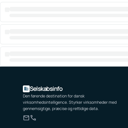
Selskabsinfo
domain
Den førende destination for dansk
virksomhedsintelligence. Styrker virksomheder med
gennemsigtige, præcise og rettidige data.
mail
call