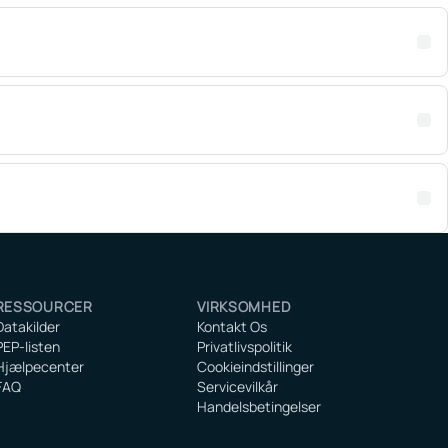
RESSOURCER
VIRKSOMHED
Datakilder
Kontakt Os
PEP-listen
Privatlivspolitik
Hjælpecenter
Cookieindstillinger
FAQ
Servicevilkår
Handelsbetingelser