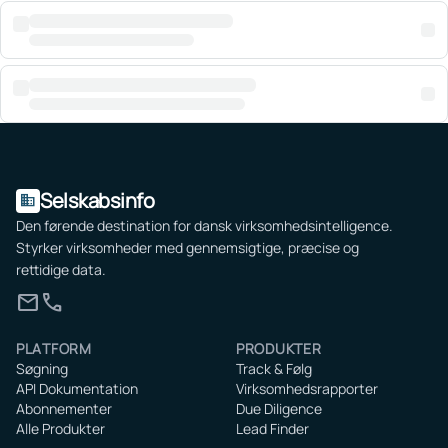
Selskabsinfo
domain
Den førende destination for dansk virksomhedsintelligence.
Styrker virksomheder med gennemsigtige, præcise og
rettidige data.
mail
call
PLATFORM
PRODUKTER
Søgning
Track & Følg
API Dokumentation
Virksomhedsrapporter
Abonnementer
Due Diligence
Alle Produkter
Lead Finder