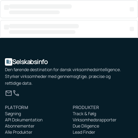
Selskabsinfo
domain
Den førende destination for dansk virksomhedsintelligence.
Styrker virksomheder med gennemsigtige, præcise og
rettidige data.
mail
call
PLATFORM
PRODUKTER
Søgning
Track & Følg
API Dokumentation
Virksomhedsrapporter
Abonnementer
Due Diligence
Alle Produkter
Lead Finder