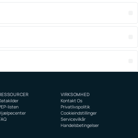
RESSOURCER
VIRKSOMHED
Datakilder
Kontakt Os
PEP-listen
Privatlivspolitik
Hjælpecenter
Cookieindstillinger
FAQ
Servicevilkår
Handelsbetingelser