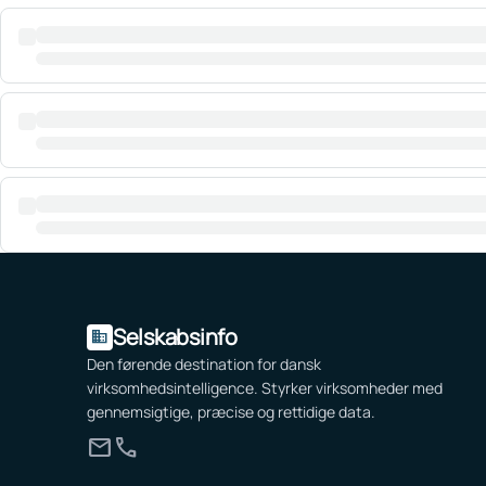
Selskabsinfo
domain
Den førende destination for dansk
virksomhedsintelligence. Styrker virksomheder med
gennemsigtige, præcise og rettidige data.
mail
call