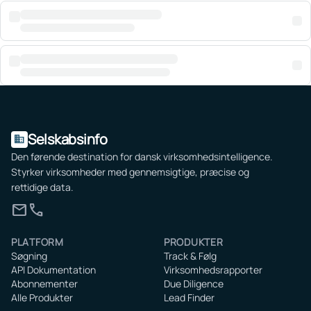
Selskabsinfo
domain
Den førende destination for dansk virksomhedsintelligence.
Styrker virksomheder med gennemsigtige, præcise og
rettidige data.
mail
call
PLATFORM
PRODUKTER
Søgning
Track & Følg
API Dokumentation
Virksomhedsrapporter
Abonnementer
Due Diligence
Alle Produkter
Lead Finder