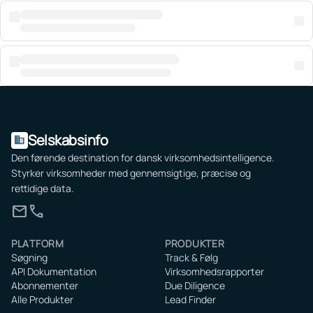
Selskabsinfo
domain
Den førende destination for dansk virksomhedsintelligence.
Styrker virksomheder med gennemsigtige, præcise og
rettidige data.
mail
call
PLATFORM
PRODUKTER
Søgning
Track & Følg
API Dokumentation
Virksomhedsrapporter
Abonnementer
Due Diligence
Alle Produkter
Lead Finder