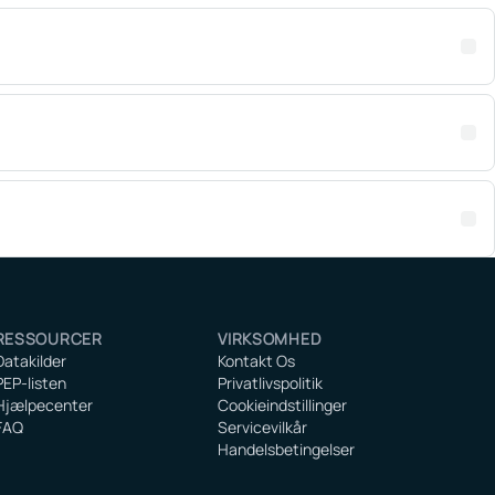
RESSOURCER
VIRKSOMHED
Datakilder
Kontakt Os
PEP-listen
Privatlivspolitik
Hjælpecenter
Cookieindstillinger
FAQ
Servicevilkår
Handelsbetingelser