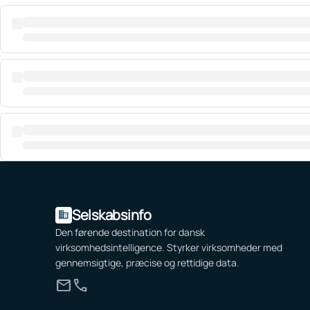
Selskabsinfo
domain
Den førende destination for dansk
virksomhedsintelligence. Styrker virksomheder med
gennemsigtige, præcise og rettidige data.
mail
call