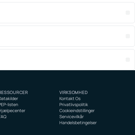
RESSOURCER
VIRKSOMHED
Datakilder
Kontakt Os
PEP-listen
Privatlivspolitik
Hjælpecenter
Cookieindstillinger
FAQ
Servicevilkår
Handelsbetingelser