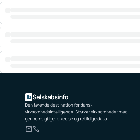
Selskabsinfo
domain
Den førende destination for dansk
virksomhedsintelligence. Styrker virksomheder med
gennemsigtige, præcise og rettidige data.
mail
call