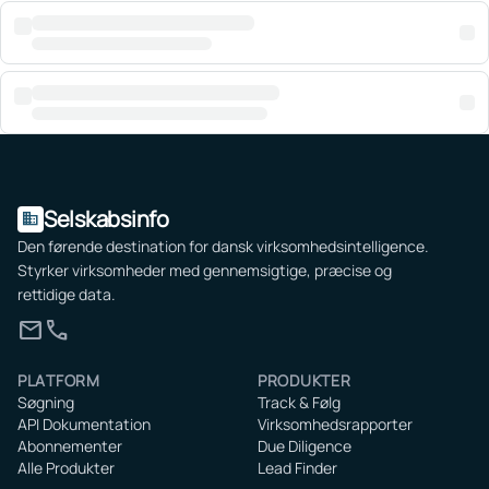
Selskabsinfo
domain
Den førende destination for dansk virksomhedsintelligence.
Styrker virksomheder med gennemsigtige, præcise og
rettidige data.
mail
call
PLATFORM
PRODUKTER
Søgning
Track & Følg
API Dokumentation
Virksomhedsrapporter
Abonnementer
Due Diligence
Alle Produkter
Lead Finder