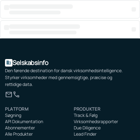
Selskabsinfo
domain
Den førende destination for dansk virksomhedsintelligence.
Styrker virksomheder med gennemsigtige, præcise og
rettidige data.
mail
call
PLATFORM
PRODUKTER
Søgning
Track & Følg
API Dokumentation
Virksomhedsrapporter
Abonnementer
Due Diligence
Alle Produkter
Lead Finder