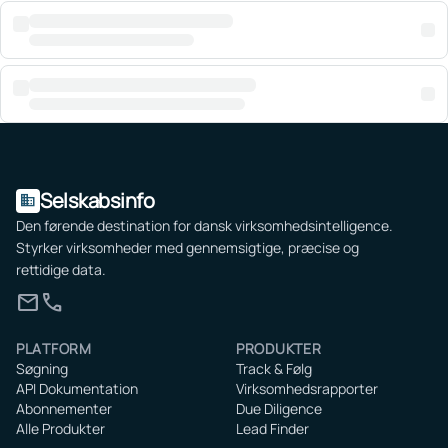
Selskabsinfo
domain
Den førende destination for dansk virksomhedsintelligence.
Styrker virksomheder med gennemsigtige, præcise og
rettidige data.
mail
call
PLATFORM
PRODUKTER
Søgning
Track & Følg
API Dokumentation
Virksomhedsrapporter
Abonnementer
Due Diligence
Alle Produkter
Lead Finder