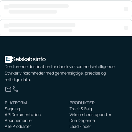
Selskabsinfo
domain
Den førende destination for dansk virksomhedsintelligence.
Styrker virksomheder med gennemsigtige, præcise og
rettidige data.
mail
call
PLATFORM
PRODUKTER
Søgning
Track & Følg
API Dokumentation
Virksomhedsrapporter
Abonnementer
Due Diligence
Alle Produkter
Lead Finder