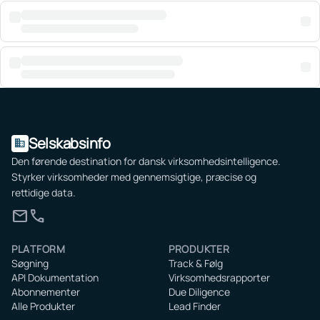
Selskabsinfo
domain
Den førende destination for dansk virksomhedsintelligence.
Styrker virksomheder med gennemsigtige, præcise og
rettidige data.
mail
call
PLATFORM
PRODUKTER
Søgning
Track & Følg
API Dokumentation
Virksomhedsrapporter
Abonnementer
Due Diligence
Alle Produkter
Lead Finder