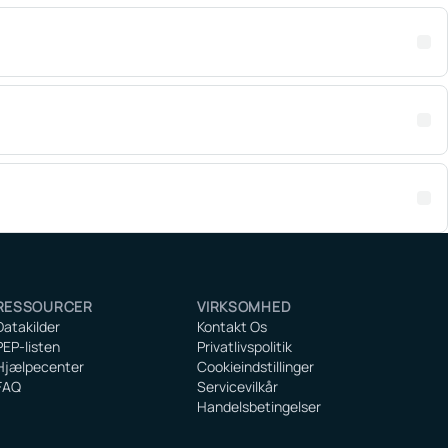
RESSOURCER
VIRKSOMHED
Datakilder
Kontakt Os
PEP-listen
Privatlivspolitik
Hjælpecenter
Cookieindstillinger
FAQ
Servicevilkår
Handelsbetingelser