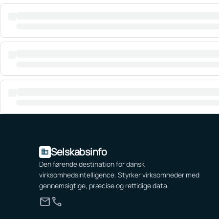
Selskabsinfo
domain
Den førende destination for dansk
virksomhedsintelligence. Styrker virksomheder med
gennemsigtige, præcise og rettidige data.
mail
call