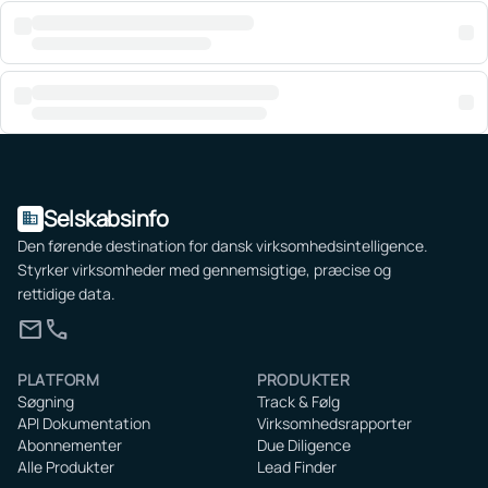
Selskabsinfo
domain
Den førende destination for dansk virksomhedsintelligence.
Styrker virksomheder med gennemsigtige, præcise og
rettidige data.
mail
call
PLATFORM
PRODUKTER
Søgning
Track & Følg
API Dokumentation
Virksomhedsrapporter
Abonnementer
Due Diligence
Alle Produkter
Lead Finder